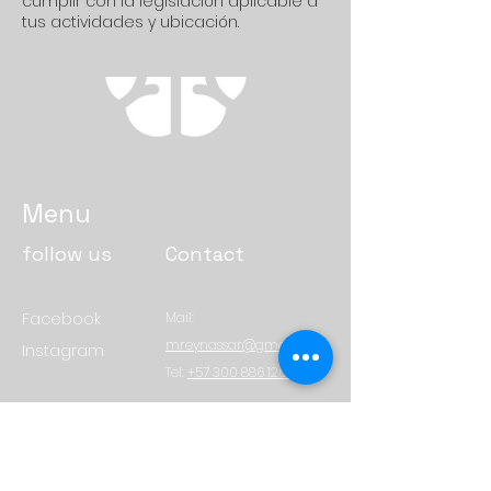
cumplir con la legislación aplicable a
tus actividades y ubicación.
Menu
follow us
Contact
Facebook
Mail:
mreynassar@gmail.com
Instagram
Tel:
+57 300 886 1267